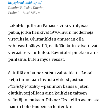
http://lokal.ambi.cz/en/
Dlouha 33 (Lokal Dlouhá)
Praha 1 – Staré Město
Lokal-ketjulla on Pahassa viisi viihtyisää
pubia, jotka henkivät 1970-luvun moderneja
virtauksia. Oluttankkien annetaan olla
rohkeasti näkyvillä, ne ikään kuin toivottavat
vieraat tervetulleiksi. Ravintolat pidetään aina
puhtaina, kuten myös vessat.
Seinillä on humoristista valotaidetta. Lokal-
ketju tunnetaan tiiviistä yhteistyöstään
Plzeňský Prazdroj –
panimon kanssa, joten
olutkin tarjoillaan aina kaikkien taiteen
sääntöjen mukaan. Pilsner Urquellin asemesta
nautin Lokal-pubeissa kuitenkin