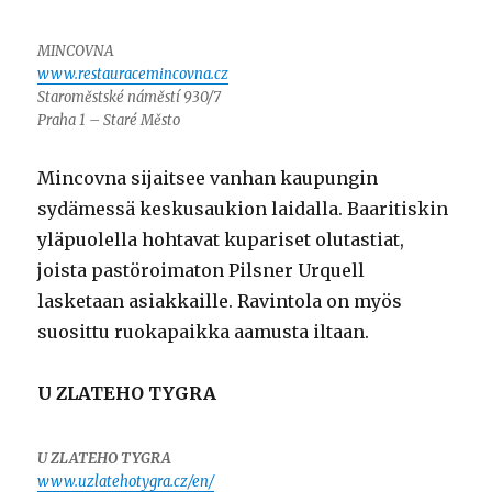
MINCOVNA
www.restauracemincovna.cz
Staroměstské náměstí 930/7
Praha 1 – Staré Město
Mincovna sijaitsee vanhan kaupungin
sydämessä keskusaukion laidalla. Baaritiskin
yläpuolella hohtavat kupariset olutastiat,
joista pastöroimaton Pilsner Urquell
lasketaan asiakkaille. Ravintola on myös
suosittu ruokapaikka aamusta iltaan.
U ZLATEHO TYGRA
U ZLATEHO TYGRA
www.uzlatehotygra.cz/en/