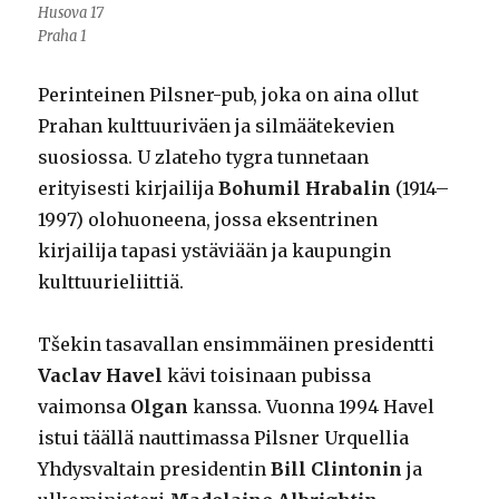
Husova 17
Praha 1
Perinteinen Pilsner-pub, joka on aina ollut
Prahan kulttuuriväen ja silmäätekevien
suosiossa. U zlateho tygra tunnetaan
erityisesti kirjailija
Bohumil Hrabalin
(1914–
1997) olohuoneena, jossa eksentrinen
kirjailija tapasi ystäviään ja kaupungin
kulttuurieliittiä.
Tšekin tasavallan ensimmäinen presidentti
Vaclav Havel
kävi toisinaan pubissa
vaimonsa
Olgan
kanssa. Vuonna 1994 Havel
istui täällä nauttimassa Pilsner Urquellia
Yhdysvaltain presidentin
Bill Clintonin
ja