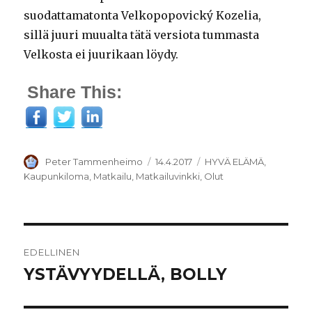
suodattamatonta Velkopopovický Kozelia,
sillä juuri muualta tätä versiota tummasta
Velkosta ei juurikaan löydy.
Share This:
Kirjoittaja
Julkaistu
Kategoriat
Peter Tammenheimo
14.4.2017
HYVÄ ELÄMÄ
,
Kaupunkiloma
,
Matkailu
,
Matkailuvinkki
,
Olut
Artikkelien
EDELLINEN
selaus
YSTÄVYYDELLÄ, BOLLY
Edellinen
artikkeli: