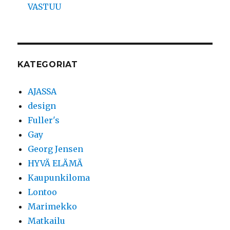
VASTUU
KATEGORIAT
AJASSA
design
Fuller's
Gay
Georg Jensen
HYVÄ ELÄMÄ
Kaupunkiloma
Lontoo
Marimekko
Matkailu