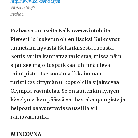
http://www.kolkovna.cz/en
Vitězná 619/7
Praha 5
Prahassa on useita Kalkova-ravintoloita.
Pieteetillä lasketun oluen lisäksi Kalkovnat
tunnetaan hyvästä tšekkiläisestä ruoasta.
Nettisivuilta kannattaa tarkistaa, missä päin
sijaitsee majoituspaikkaa lähinnä oleva
toimipiste. Itse suosin vilkkaimman
turistikeskittymän ulkopuolella sijaitsevaa
Olympia-ravintolaa. Se on kuitenkin lyhyen
kävelymatkan päässä vanhastakaupungista ja
helposti saavutettavissa useilla eri
raitiovaunuilla.
MINCOVNA