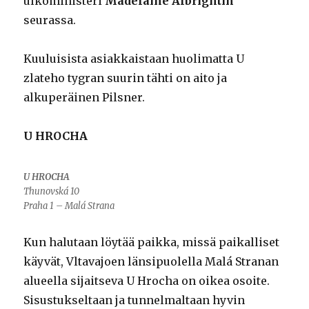
ulkoministeri
Madelaine Albrightin
seurassa.
Kuuluisista asiakkaistaan huolimatta U
zlateho tygran suurin tähti on aito ja
alkuperäinen Pilsner.
U HROCHA
U HROCHA
Thunovská 10
Praha 1 – Malá Strana
Kun halutaan löytää paikka, missä paikalliset
käyvät, Vltavajoen länsipuolella Malá Stranan
alueella sijaitseva U Hrocha on oikea osoite.
Sisustukseltaan ja tunnelmaltaan hyvin