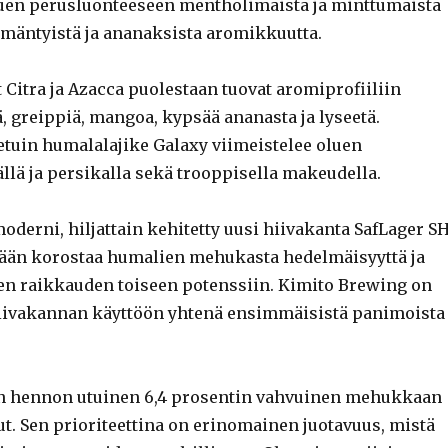
luen perusluonteeseen mentholimaista ja minttumaista
 mäntyistä ja ananaksista aromikkuutta.
 Citra ja Azacca puolestaan tuovat aromiprofiiliin
, greippiä, mangoa, kypsää ananasta ja lyseetä.
etuin humalalajike Galaxy viimeistelee oluen
lä ja persikalla sekä trooppisella makeudella.
oderni, hiljattain kehitetty uusi hiivakanta SafLager S
stään korostaa humalien mehukasta hedelmäisyyttä ja
en raikkauden toiseen potenssiin. Kimito Brewing on
iivakannan käyttöön yhtenä ensimmäisistä panimoista
on hennon utuinen 6,4 prosentin vahvuinen mehukkaan
t. Sen prioriteettina on erinomainen juotavuus, mistä