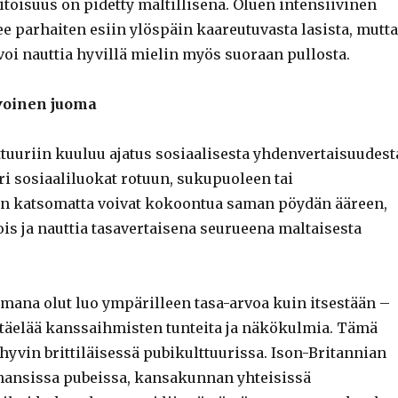
toisuus on pidetty maltillisena. Oluen intensiivinen
e parhaiten esiin ylöspäin kaareutuvasta lasista, mutta
voi nauttia hyvillä mielin myös suoraan pullosta.
rvoinen juoma
tuuriin kuuluu ajatus sosiaalisesta yhdenvertaisuudest
ri sosiaaliluokat rotuun, sukupuoleen tai
n katsomatta voivat kokoontua saman pöydän ääreen,
 pois ja nauttia tasavertaisena seurueena maltaisesta
omana olut luo ympärilleen tasa-arvoa kuin itsestään –
äelää kanssaihmisten tunteita ja näkökulmia. Tämä
hyvin brittiläisessä pubikulttuurissa. Ison-Britannian
ansissa pubeissa, kansakunnan yhteisissä