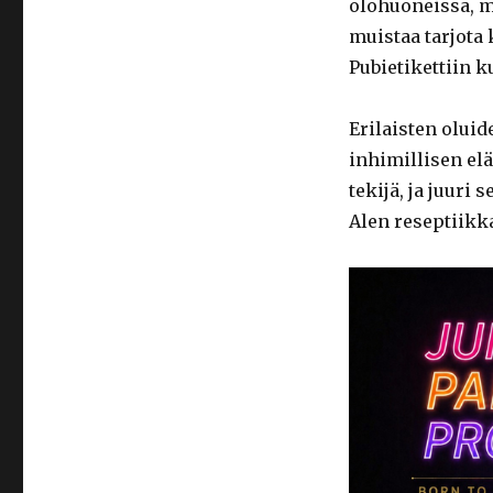
olohuoneissa, m
muistaa tarjota
Pubietikettiin k
Erilaisten oluid
inhimillisen el
tekijä, ja juur
Alen reseptiikk