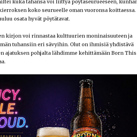
iltei kuka tahansa voi liittyä pöytäseurueeseen, kunha
 kierroksen koko seurueelle oman vuoronsa koittaessa.
uuluu osata hyvät pöytätavat.
en kirjon voi rinnastaa kulttuurien moninaisuuteen ja
ämän tuhansiin eri sävyihin. Olut on ihmisiä yhdistävä
i sen ajatuksen pohjalta lähdimme kehittämään Born This
aa.