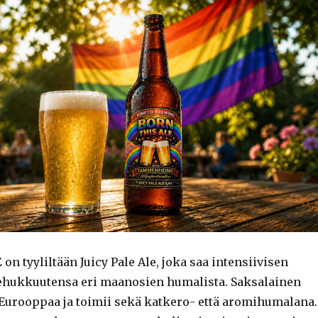
E
on tyyliltään Juicy Pale Ale, joka saa intensiivisen
hukkuutensa eri maanosien humalista. Saksalainen
 Eurooppaa ja toimii sekä katkero- että aromihumalana.