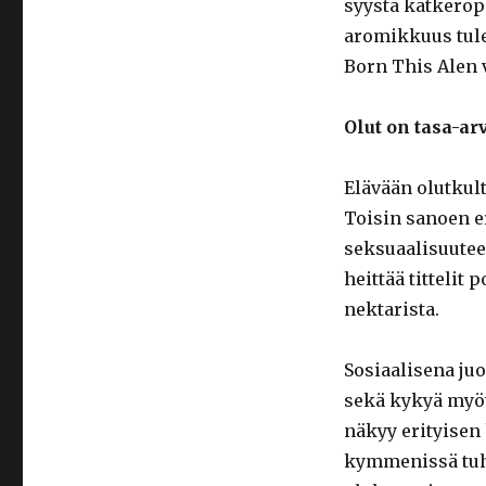
syystä katkeropi
aromikkuus tule
Born This Alen 
Olut on tasa-a
Elävään olutkult
Toisin sanoen e
seksuaalisuutee
heittää tittelit
nektarista.
Sosiaalisena ju
sekä kykyä myöt
näkyy erityisen 
kymmenissä tuh