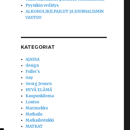
Pyynikin vedätys
ALKOHOLIKILPAILUT JA JOURNALISMIN
VASTUU
KATEGORIAT
AJASSA
design
Fuller's
Gay
Georg Jensen
HYVÄ ELÄMÄ
Kaupunkiloma
Lontoo
Marimekko
Matkailu
Matkailuvinkki
MATKAT