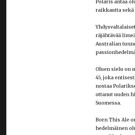
Polaris antaa o
raikkautta sekä
Yhdysvaltalaiset
räjähtävää limeä
Australian tunn
passionhedelmäl
Oluen sielu on m
45, joka entise
nostaa Polariks
ottanut uuden h
Suomessa.
Born This Ale 
hedelmäinen olu