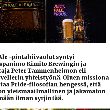
Ale -pintahiivaolut syntyi
ispanimo Kimito Brewingin ja
taja Peter Tammenheimon eli
vellerin yhteistyönä. Oluen missiona
taa Pride-filosofian hengessä, että
 on yleismaailmallinen ja jakamaton
mään ilman syrjintää.