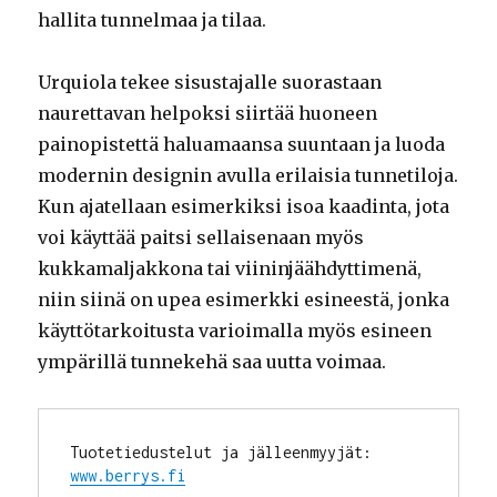
hallita tunnelmaa ja tilaa.
Urquiola tekee sisustajalle suorastaan
naurettavan helpoksi siirtää huoneen
painopistettä haluamaansa suuntaan ja luoda
modernin designin avulla erilaisia tunnetiloja.
Kun ajatellaan esimerkiksi isoa kaadinta, jota
voi käyttää paitsi sellaisenaan myös
kukkamaljakkona tai viininjäähdyttimenä,
niin siinä on upea esimerkki esineestä, jonka
käyttötarkoitusta varioimalla myös esineen
ympärillä tunnekehä saa uutta voimaa.
Tuotetiedustelut ja jälleenmyyjät: 
www.berrys.fi