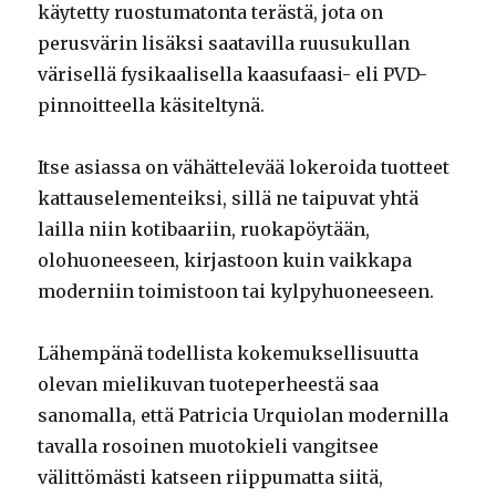
käytetty ruostumatonta terästä, jota on
perusvärin lisäksi saatavilla ruusukullan
värisellä fysikaalisella kaasufaasi- eli PVD-
pinnoitteella käsiteltynä.
Itse asiassa on vähättelevää lokeroida tuotteet
kattauselementeiksi, sillä ne taipuvat yhtä
lailla niin kotibaariin, ruokapöytään,
olohuoneeseen, kirjastoon kuin vaikkapa
moderniin toimistoon tai kylpyhuoneeseen.
Lähempänä todellista kokemuksellisuutta
olevan mielikuvan tuoteperheestä saa
sanomalla, että Patricia Urquiolan modernilla
tavalla rosoinen muotokieli vangitsee
välittömästi katseen riippumatta siitä,