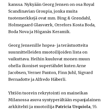
kanssa. Nykyään Georg Jensen on osa Royal
Scandinavian Groupia, jonka muita
tuotemerkkejä ovat mm. Bing & Grøndahl,
Holmegaard Glasværk, Orrefors Kosta Boda,
Boda Nova ja Höganäs Keramik.
Georg Jensenille hopea- ja terästuotteita
suunnittelleiden muotoilijoiden lista on
vaikuttava. Heihin kuuluvat monen muun
ohella ikoniset supertähdet kuten Arne
Jacobsen, Verner Panton, Finn Juhl, Sigvard
Bernadotte ja Alfredo Häberli.
Yhtiön tuorein rekrytointi on maineikas
Milanossa asuva syntyperältään espanjalainen
arkkitehti ja muotoilija
Patricia Urquiola
, 55.