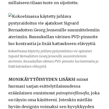
millaiseen tilaan tuote on sijoitettu.
Kokoelmassa käytetty juhlava pystyraidoitus vie ajatukset
Sigvard Bernadotten Georg Jensenille suunnittelemiin
aterimiin. Ruusukullan värinen PVD-pinnoite luo kontrastia ja
lisää kattauksen elävyyttä.
MONIKÄYTTÖISYYDEN LISÄKSI
minut
hurmasi sarjan esittelytilaisuudessa
eräänlainen onnistunut
painopistefilosofia
, joka
on täysin oma käsitteeni. Jotenkin miellän
hyvän designin voimaksi sen kyvykkyyden