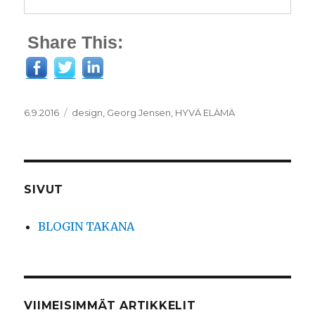
Share This:
Julkaistu
Kategoriat
6.9.2016
design
,
Georg Jensen
,
HYVÄ ELÄMÄ
SIVUT
BLOGIN TAKANA
VIIMEISIMMÄT ARTIKKELIT