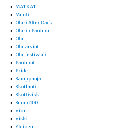
MATKAT
Muoti
Olari After Dark
Olarin Panimo
Olut
Olutarviot
Olutfestivaali
Panimot
Pride
Samppanja
Skotlanti
Skottiviski
Suomi100
Viini
Viski
Yleinen