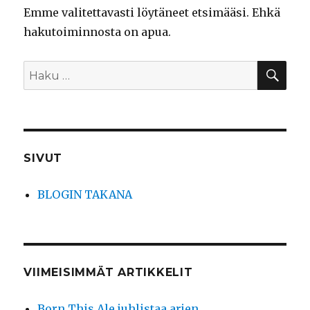
Emme valitettavasti löytäneet etsimääsi. Ehkä
hakutoiminnosta on apua.
HA
Etsi:
SIVUT
BLOGIN TAKANA
VIIMEISIMMÄT ARTIKKELIT
Born This Ale juhlistaa arjen