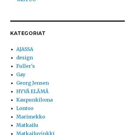
KATEGORIAT
AJASSA
design
Fuller's
Gay
Georg Jensen
HYVÄ ELÄMÄ
Kaupunkiloma
Lontoo
Marimekko
Matkailu
Matkailuvinkki